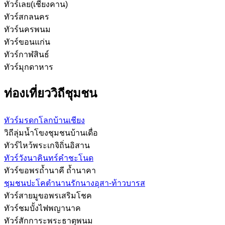
ทัวร์เลย(เชียงคาน)
ทัวร์สกลนคร
ทัวร์นครพนม
ทัวร์ขอนแก่น
ทัวร์กาฬสินธ์
ทัวร์มุกดาหาร
ท่องเที่ยววิถีชุมชน
ทัวร์มรดกโลกบ้านเชียง
วิถีลุ่มน้ำโขงชุมชนบ้านเดื่อ
ทัวร์ไหว้พระเกจิถิ่นอิสาน
ทัวร์วังนาคินทร์คำชะโนด
ทัวร์ขอพรถ้ำนาคี ถ้ำนาคา
ชุมชนปะโคตำนานรักนางอุสา-ท้าวบารส
ทัวร์สายมูขอพรเสริมโชค
ทัวร์ชมบั้งไฟพญานาค
ทัวร์สักการะพระธาตุพนม