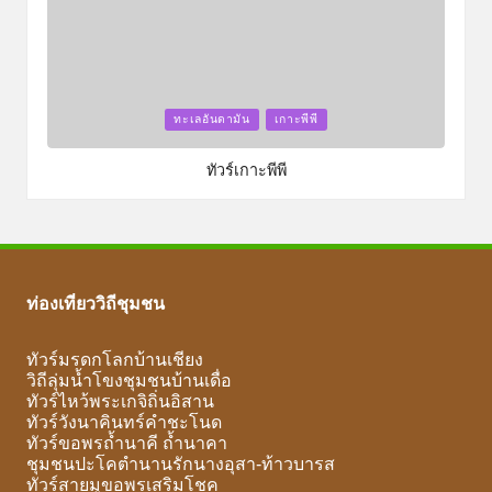
Posted
ทะเลอันดามัน
เกาะพีพี
in
ทัวร์เกาะพีพี
ท่องเที่ยววิถีชุมชน
ทัวร์มรดกโลกบ้านเชียง
วิถีลุ่มน้ำโขงชุมชนบ้านเดื่อ
ทัวร์ไหว้พระเกจิถิ่นอิสาน
ทัวร์วังนาคินทร์คำชะโนด
ทัวร์ขอพรถ้ำนาคี ถ้ำนาคา
ชุมชนปะโคตำนานรักนางอุสา-ท้าวบารส
ทัวร์สายมูขอพรเสริมโชค