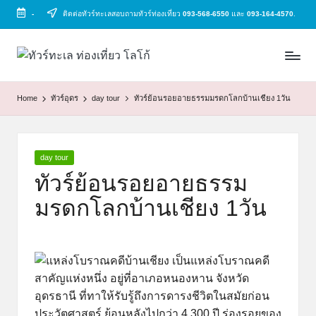
-
ติดต่อทัวร์ทะเลสอบถามทัวร์ท่องเที่ยว
093-568-6550
และ
093-164-4570
.
Skip
to
ทั
ทัวร์
content
ทะเล
ว
ราคา
Home
ทัวร์อุดร
day tour
ทัวร์ย้อนรอยอายธรรมมรดกโลกบ้านเชียง 1วัน
ร์
ถูก
2025
ท
|
ะ
แพ็ก
Posted
day tour
in
เก
เ
ทัวร์ย้อนรอยอายธรรม
จ
ล
มรดกโลกบ้านเชียง 1วัน
เที่ยว
ทะเล
สวย
ทั่ว
ไทย