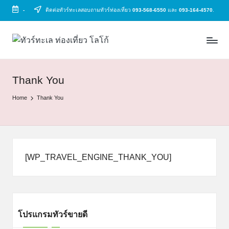
-
ติดต่อทัวร์ทะเลสอบถามทัวร์ท่องเที่ยว
093-568-6550
และ
093-164-4570
.
Skip
to
ทั
ทัวร์
content
ทะเล
ว
ราคา
ร์
ถูก
Thank You
2025
ท
Home
Thank You
|
ะ
แพ็ก
เก
เ
จ
ล
เที่ยว
[WP_TRAVEL_ENGINE_THANK_YOU]
ทะเล
สวย
ทั่ว
ไทย
โปรแกรมทัวร์ขายดี