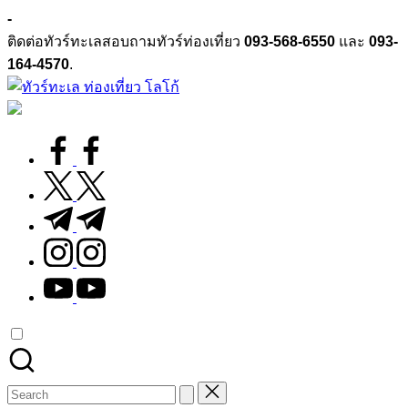
Skip
-
to
ติดต่อทัวร์ทะเลสอบถามทัวร์ท่องเที่ยว
093-568-6550
และ
093-
content
164-4570
.
ทัวร์
ทัวร์
ทะเล
ทะเล
facebook.com
ราคา
ถูก
twitter.com
2025
t.me
|
แพ็ก
instagram.com
เก
youtube.com
จ
เที่ยว
ทะเล
สวย
ทั่ว
Search
ไทย