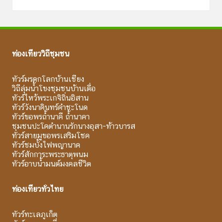
ท่องเที่ยววิถีชุมชน
ทัวร์มรดกโลกบ้านเชียง
วิถีลุ่มน้ำโขงชุมชนบ้านเดื่อ
ทัวร์ไหว้พระเกจิถิ่นอิสาน
ทัวร์วังนาคินทร์คำชะโนด
ทัวร์ขอพรถ้ำนาคี ถ้ำนาคา
ชุมชนปะโคตำนานรักนางอุสา-ท้าวบารส
ทัวร์สายมูขอพรเสริมโชค
ทัวร์ชมบั้งไฟพญานาค
ทัวร์สักการะพระธาตุพนม
ทัวร์อาบน้ำมนต์มงคลชีวิต
ท่องเที่ยวทั่วไทย
ทัวร์ทะเลภูเก็ต