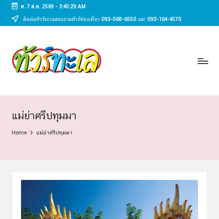
ศ. 7 ส.ค. 2569
-
3:45:30 AM
ติดต่อทัวร์ทะเลสอบถามทัวร์ท่องเที่ยว
093-568-6550
และ
093-164-4570
.
Skip
to
ทั
content
ทัวร์
ทะเล
ว
ราคา
ร์
ถูก
2025
ท
|
ะ
แพ็ก
แม่ย่าศรีปทุมมา
เก
เ
Home
แม่ย่าศรีปทุมมา
จ
ล
เที่ยว
ทะเล
สวย
ทั่ว
ไทย