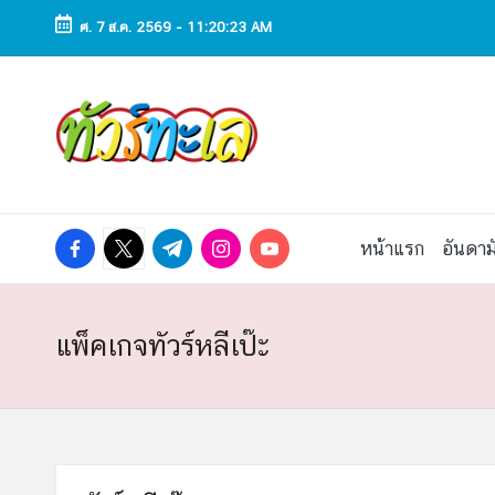
ศ. 7 ส.ค. 2569
-
11:20:24 AM
Skip
to
ทั
ทัวร์
content
ทะเล
ว
ราคา
ถูก
ร์
2025
|
ท
facebook.com
twitter.com
t.me
instagram.com
youtube.com
หน้าแรก
อันดาม
แพ็ก
เก
ะ
จ
เที่ยว
เ
แพ็คเกจทัวร์หลีเป๊ะ
ทะเล
สวย
ล
ทั่ว
ไทย