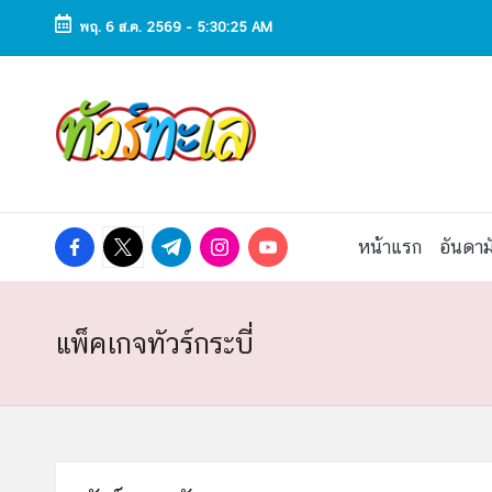
พฤ. 6 ส.ค. 2569
-
5:30:26 AM
Skip
to
ทั
ทัวร์
content
ทะเล
ว
ราคา
ถูก
ร์
2025
|
ท
facebook.com
twitter.com
t.me
instagram.com
youtube.com
หน้าแรก
อันดาม
แพ็ก
เก
ะ
จ
เที่ยว
เ
แพ็คเกจทัวร์กระบี่
ทะเล
สวย
ล
ทั่ว
ไทย