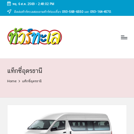
พฤ. 6 ส.ค. 2569
-
2:48:02 PM
ติดต่อทัวร์ทะเลสอบถามทัวร์ท่องเที่ยว
093-568-6550
และ
093-164-4570
.
Skip
to
ทั
content
ทัวร์
ทะเล
ว
ราคา
ร์
ถูก
2025
ท
|
ะ
แพ็ก
แท็กซี่อุดรธานี
เก
เ
Home
แท็กซี่อุดรธานี
จ
ล
เที่ยว
ทะเล
สวย
ทั่ว
ไทย