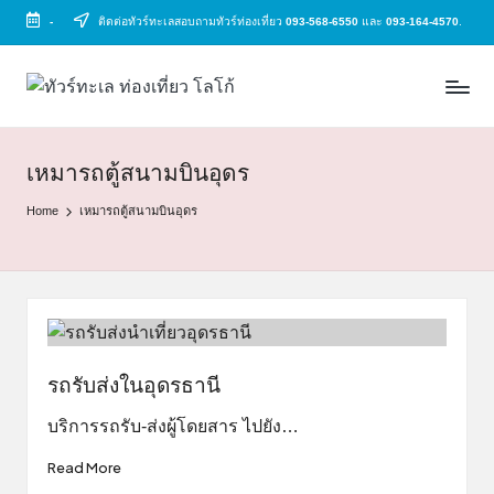
-
ติดต่อทัวร์ทะเลสอบถามทัวร์ท่องเที่ยว
093-568-6550
และ
093-164-4570
.
Skip
to
ทั
ทัวร์
content
ทะเล
ว
ราคา
ร์
ถูก
เหมารถตู้สนามบินอุดร
2025
ท
Home
เหมารถตู้สนามบินอุดร
|
ะ
แพ็ก
เก
เ
จ
ล
เที่ยว
ทะเล
สวย
รถรับส่งในอุดรธานี
ทั่ว
ไทย
บริการรถรับ-ส่งผู้โดยสาร ไปยัง…
Read More