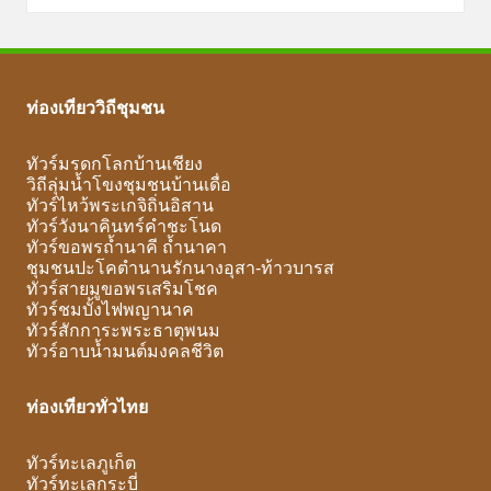
ท่องเที่ยววิถีชุมชน
ทัวร์มรดกโลกบ้านเชียง
วิถีลุ่มน้ำโขงชุมชนบ้านเดื่อ
ทัวร์ไหว้พระเกจิถิ่นอิสาน
ทัวร์วังนาคินทร์คำชะโนด
ทัวร์ขอพรถ้ำนาคี ถ้ำนาคา
ชุมชนปะโคตำนานรักนางอุสา-ท้าวบารส
ทัวร์สายมูขอพรเสริมโชค
ทัวร์ชมบั้งไฟพญานาค
ทัวร์สักการะพระธาตุพนม
ทัวร์อาบน้ำมนต์มงคลชีวิต
ท่องเที่ยวทั่วไทย
ทัวร์ทะเลภูเก็ต
ทัวร์ทะเลกระบี่