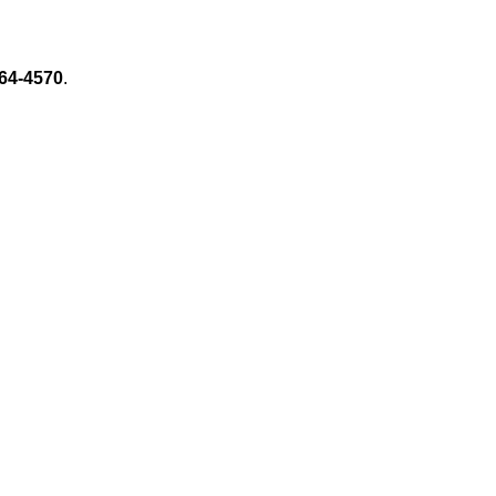
64-4570
.