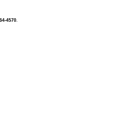
64-4570
.