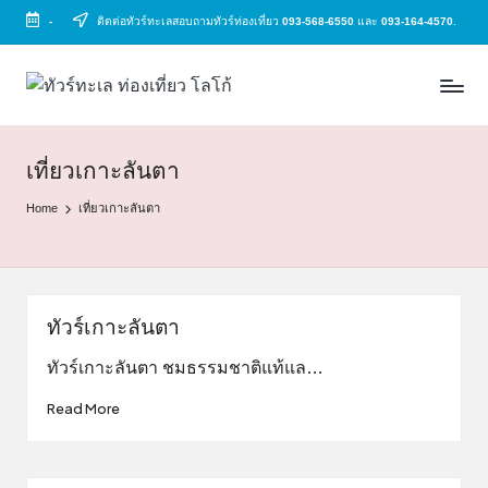
-
ติดต่อทัวร์ทะเลสอบถามทัวร์ท่องเที่ยว
093-568-6550
และ
093-164-4570
.
Skip
to
ทั
ทัวร์
content
ทะเล
ว
ราคา
ร์
ถูก
เที่ยวเกาะลันตา
2025
ท
Home
เที่ยวเกาะลันตา
|
ะ
แพ็ก
เก
เ
จ
ล
เที่ยว
ทัวร์เกาะลันตา
ทะเล
สวย
ทัวร์เกาะลันตา ชมธรรมชาติแท้แล…
ทั่ว
Read More
ไทย