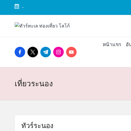
-
Skip
to
ทั
ทัวร์
content
ทะเล
ว
ราคา
หน้าแรก
อั
ถูก
facebook.com
twitter.com
t.me
instagram.com
youtube.com
ร์
2025
|
ท
แพ็ก
เก
ะ
จ
เที่ยวระนอง
เที่ยว
เ
ทะเล
สวย
ล
ทั่ว
ไทย
ทัวร์ระนอง