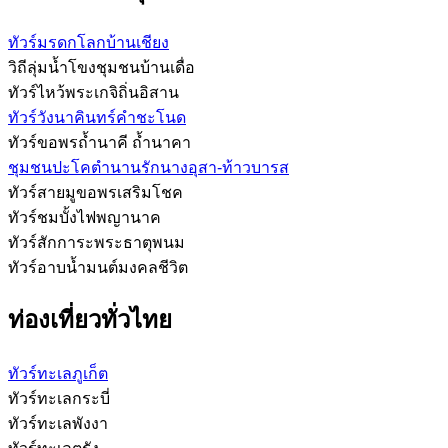
ทัวร์มรดกโลกบ้านเชียง
วิถีลุ่มน้ำโขงชุมชนบ้านเดื่อ
ทัวร์ไหว้พระเกจิถิ่นอิสาน
ทัวร์วังนาคินทร์คำชะโนด
ทัวร์ขอพรถ้ำนาคี ถ้ำนาคา
ชุมชนปะโคตำนานรักนางอุสา-ท้าวบารส
ทัวร์สายมูขอพรเสริมโชค
ทัวร์ชมบั้งไฟพญานาค
ทัวร์สักการะพระธาตุพนม
ทัวร์อาบน้ำมนต์มงคลชีวิต
ท่องเที่ยวทั่วไทย
ทัวร์ทะเลภูเก็ต
ทัวร์ทะเลกระบี่
ทัวร์ทะเลพังงา