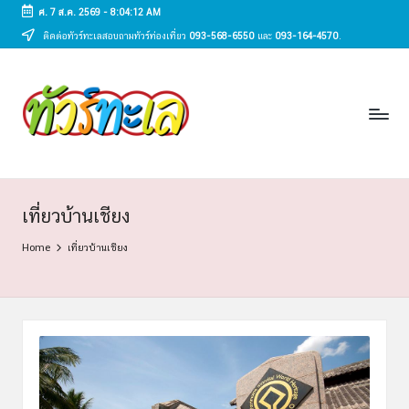
ศ. 7 ส.ค. 2569
-
8:04:12 AM
ติดต่อทัวร์ทะเลสอบถามทัวร์ท่องเที่ยว
093-568-6550
และ
093-164-4570
.
Skip
to
ทั
content
ทัวร์
ทะเล
ว
ราคา
ร์
ถูก
2025
ท
|
ะ
แพ็ก
เที่ยวบ้านเชียง
เก
เ
Home
เที่ยวบ้านเชียง
จ
ล
เที่ยว
ทะเล
สวย
ทั่ว
ไทย