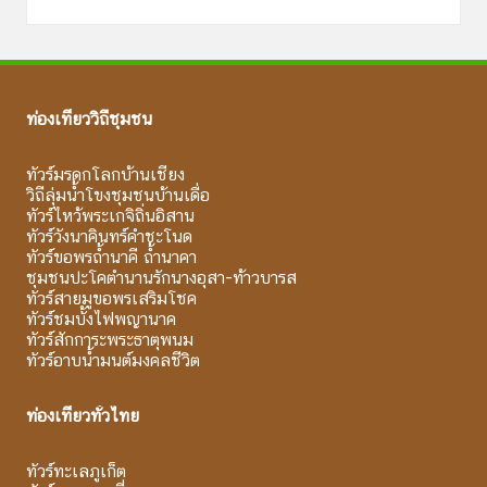
ท่องเที่ยววิถีชุมชน
ทัวร์มรดกโลกบ้านเชียง
วิถีลุ่มน้ำโขงชุมชนบ้านเดื่อ
ทัวร์ไหว้พระเกจิถิ่นอิสาน
ทัวร์วังนาคินทร์คำชะโนด
ทัวร์ขอพรถ้ำนาคี ถ้ำนาคา
ชุมชนปะโคตำนานรักนางอุสา-ท้าวบารส
ทัวร์สายมูขอพรเสริมโชค
ทัวร์ชมบั้งไฟพญานาค
ทัวร์สักการะพระธาตุพนม
ทัวร์อาบน้ำมนต์มงคลชีวิต
ท่องเที่ยวทั่วไทย
ทัวร์ทะเลภูเก็ต