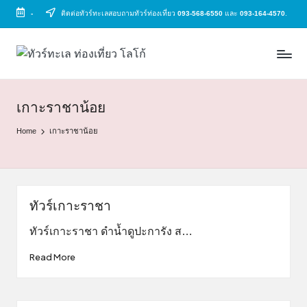
-
ติดต่อทัวร์ทะเลสอบถามทัวร์ท่องเที่ยว
093-568-6550
และ
093-164-4570
.
Skip
to
ทั
ทัวร์
content
ทะเล
ว
ราคา
ร์
ถูก
เกาะราชาน้อย
2025
ท
Home
เกาะราชาน้อย
|
ะ
แพ็ก
เก
เ
จ
ล
เที่ยว
ทัวร์เกาะราชา
ทะเล
สวย
ทัวร์เกาะราชา ดำน้ำดูปะการัง ส…
ทั่ว
Read More
ไทย