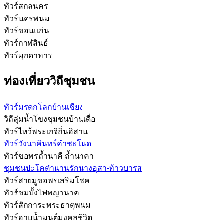
ทัวร์สกลนคร
ทัวร์นครพนม
ทัวร์ขอนแก่น
ทัวร์กาฬสินธ์
ทัวร์มุกดาหาร
ท่องเที่ยววิถีชุมชน
ทัวร์มรดกโลกบ้านเชียง
วิถีลุ่มน้ำโขงชุมชนบ้านเดื่อ
ทัวร์ไหว้พระเกจิถิ่นอิสาน
ทัวร์วังนาคินทร์คำชะโนด
ทัวร์ขอพรถ้ำนาคี ถ้ำนาคา
ชุมชนปะโคตำนานรักนางอุสา-ท้าวบารส
ทัวร์สายมูขอพรเสริมโชค
ทัวร์ชมบั้งไฟพญานาค
ทัวร์สักการะพระธาตุพนม
ทัวร์อาบน้ำมนต์มงคลชีวิต