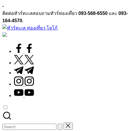
Skip
-
to
ติดต่อทัวร์ทะเลสอบถามทัวร์ท่องเที่ยว
093-568-6550
และ
093-
content
164-4570
.
ทัวร์
ทัวร์
ทะเล
ทะเล
facebook.com
ราคา
ถูก
twitter.com
2025
t.me
|
แพ็ก
instagram.com
เก
youtube.com
จ
เที่ยว
ทะเล
สวย
ทั่ว
Search
ไทย