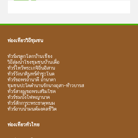
ท่องเที่ยววิถีชุมชน
ทัวร์มรดกโลกบ้านเชียง
วิถีลุ่มน้ำโขงชุมชนบ้านเดื่อ
ทัวร์ไหว้พระเกจิถิ่นอิสาน
ทัวร์วังนาคินทร์คำชะโนด
ทัวร์ขอพรถ้ำนาคี ถ้ำนาคา
ชุมชนปะโคตำนานรักนางอุสา-ท้าวบารส
ทัวร์สายมูขอพรเสริมโชค
ทัวร์ชมบั้งไฟพญานาค
ทัวร์สักการะพระธาตุพนม
ทัวร์อาบน้ำมนต์มงคลชีวิต
ท่องเที่ยวทั่วไทย