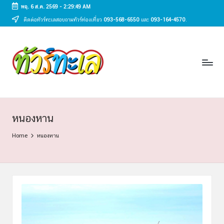
พฤ. 6 ส.ค. 2569
-
2:29:49 AM
ติดต่อทัวร์ทะเลสอบถามทัวร์ท่องเที่ยว
093-568-6550
และ
093-164-4570
.
Skip
to
ทั
content
ทัวร์
ทะเล
ว
ราคา
ร์
ถูก
2025
ท
|
ะ
แพ็ก
หนองหาน
เก
เ
Home
หนองหาน
จ
ล
เที่ยว
ทะเล
สวย
ทั่ว
ไทย