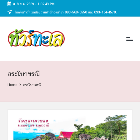
ส. 8 ส.ค. 2569
-
1:02:49 PM
ติดต่อทัวร์ทะเลสอบถามทัวร์ท่องเที่ยว
093-568-6550
และ
093-164-4570
.
Skip
to
ทั
content
ทัวร์
ทะเล
ว
ราคา
ร์
ถูก
2025
ท
|
ะ
แพ็ก
สระโบกขรณี
เก
เ
Home
สระโบกขรณี
จ
ล
เที่ยว
ทะเล
สวย
ทั่ว
ไทย