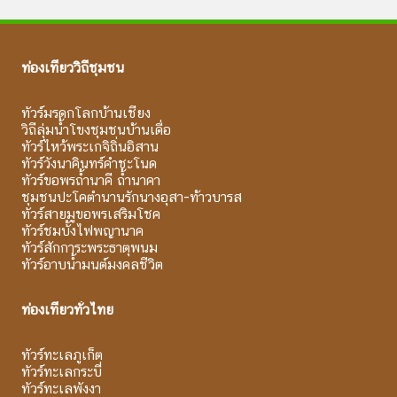
ท่องเที่ยววิถีชุมชน
ทัวร์มรดกโลกบ้านเชียง
วิถีลุ่มน้ำโขงชุมชนบ้านเดื่อ
ทัวร์ไหว้พระเกจิถิ่นอิสาน
ทัวร์วังนาคินทร์คำชะโนด
ทัวร์ขอพรถ้ำนาคี ถ้ำนาคา
ชุมชนปะโคตำนานรักนางอุสา-ท้าวบารส
ทัวร์สายมูขอพรเสริมโชค
ทัวร์ชมบั้งไฟพญานาค
ทัวร์สักการะพระธาตุพนม
ทัวร์อาบน้ำมนต์มงคลชีวิต
ท่องเที่ยวทั่วไทย
ทัวร์ทะเลภูเก็ต
ทัวร์ทะเลกระบี่
ทัวร์ทะเลพังงา