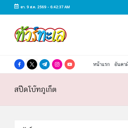
อา. 9 ส.ค. 2569
-
6:42:38 AM
Skip
to
ทั
ทัวร์
content
ทะเล
ว
ราคา
ถูก
ร์
2025
|
ท
facebook.com
twitter.com
t.me
instagram.com
youtube.com
หน้าแรก
อันดาม
แพ็ก
เก
ะ
จ
เที่ยว
เ
สปีดโบ๊ทภูเก็ต
ทะเล
สวย
ล
ทั่ว
ไทย