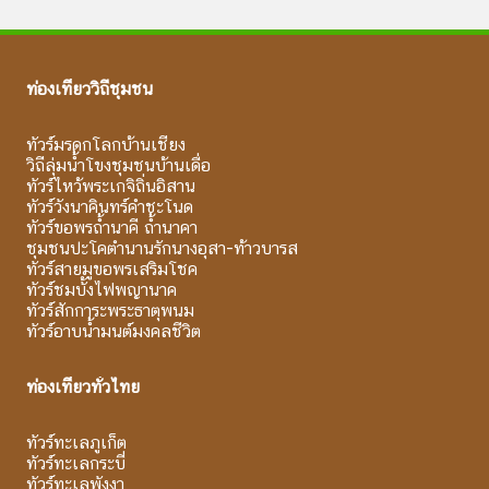
ท่องเที่ยววิถีชุมชน
ทัวร์มรดกโลกบ้านเชียง
วิถีลุ่มน้ำโขงชุมชนบ้านเดื่อ
ทัวร์ไหว้พระเกจิถิ่นอิสาน
ทัวร์วังนาคินทร์คำชะโนด
ทัวร์ขอพรถ้ำนาคี ถ้ำนาคา
ชุมชนปะโคตำนานรักนางอุสา-ท้าวบารส
ทัวร์สายมูขอพรเสริมโชค
ทัวร์ชมบั้งไฟพญานาค
ทัวร์สักการะพระธาตุพนม
ทัวร์อาบน้ำมนต์มงคลชีวิต
ท่องเที่ยวทั่วไทย
ทัวร์ทะเลภูเก็ต
ทัวร์ทะเลกระบี่
ทัวร์ทะเลพังงา