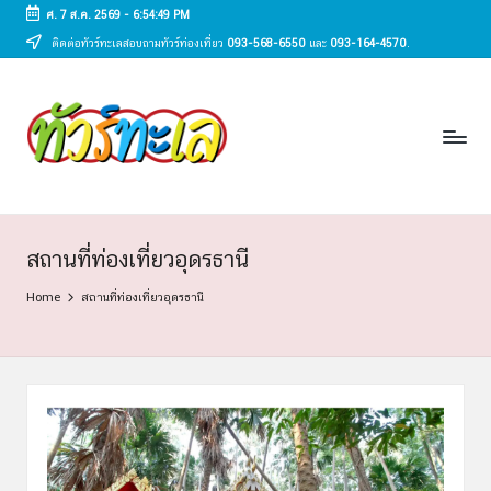
ศ. 7 ส.ค. 2569
-
6:54:49 PM
ติดต่อทัวร์ทะเลสอบถามทัวร์ท่องเที่ยว
093-568-6550
และ
093-164-4570
.
Skip
to
ทั
content
ทัวร์
ทะเล
ว
ราคา
ร์
ถูก
2025
ท
|
ะ
แพ็ก
สถานที่ท่องเที่ยวอุดรธานี
เก
เ
Home
สถานที่ท่องเที่ยวอุดรธานี
จ
ล
เที่ยว
ทะเล
สวย
ทั่ว
ไทย