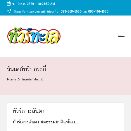
จ. 10 ส.ค. 2569
-
10:24:53 AM
ติดต่อทัวร์ทะเลสอบถามทัวร์ท่องเที่ยว
093-568-6550
และ
093-164-4570
.
Skip
to
ทั
content
ทัวร์
ทะเล
ว
ราคา
ร์
ถูก
2025
ท
|
ะ
แพ็ก
วันเดย์ทริปกระบี่
เก
เ
Home
วันเดย์ทริปกระบี่
จ
ล
เที่ยว
ทะเล
สวย
ทั่ว
ทัวร์เกาะลันตา
ไทย
ทัวร์เกาะลันตา ชมธรรมชาติแท้แล…