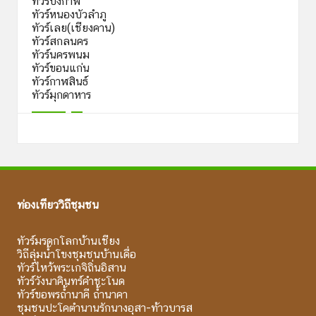
ทัวร์บึงกาฬ
ทัวร์หนองบัวลำภู
ทัวร์เลย(เชียงคาน)
ทัวร์สกลนคร
ทัวร์นครพนม
ทัวร์ขอนแก่น
ทัวร์กาฬสินธ์
ทัวร์มุกดาหาร
ท่องเที่ยววิถีชุมชน
ทัวร์มรดกโลกบ้านเชียง
วิถีลุ่มน้ำโขงชุมชนบ้านเดื่อ
ทัวร์ไหว้พระเกจิถิ่นอิสาน
ทัวร์วังนาคินทร์คำชะโนด
ทัวร์ขอพรถ้ำนาคี ถ้ำนาคา
ชุมชนปะโคตำนานรักนางอุสา-ท้าวบารส