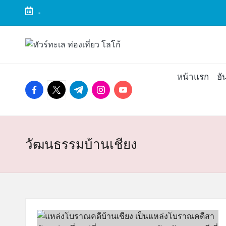
-
Skip
to
ทั
ทัวร์
content
ทะเล
ว
ราคา
หน้าแรก
อั
ถูก
facebook.com
twitter.com
t.me
instagram.com
youtube.com
ร์
2025
|
ท
แพ็ก
เก
ะ
จ
วัฒนธรรมบ้านเชียง
เที่ยว
เ
ทะเล
สวย
ล
ทั่ว
ไทย