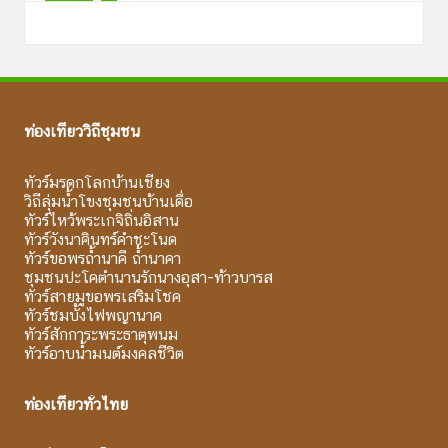
ท่องเที่ยววิถีชุมชน
ทัวร์มรดกโลกบ้านเชียง
วิถีลุ่มน้ำโขงชุมชนบ้านเดื่อ
ทัวร์ไหว้พระเกจิถิ่นอิสาน
ทัวร์วังนาคินทร์คำชะโนด
ทัวร์ขอพรถ้ำนาคี ถ้ำนาคา
ชุมชนปะโคตำนานรักนางอุสา-ท้าวบารส
ทัวร์สายมูขอพรเสริมโชค
ทัวร์ชมบั้งไฟพญานาค
ทัวร์สักการะพระธาตุพนม
ทัวร์อาบน้ำมนต์มงคลชีวิต
ท่องเที่ยวทั่วไทย