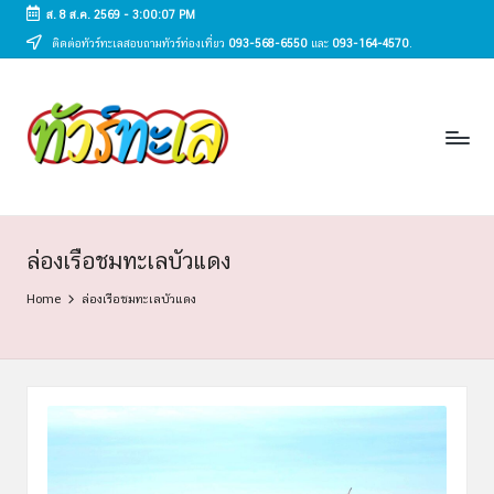
ส. 8 ส.ค. 2569
-
3:00:08 PM
ติดต่อทัวร์ทะเลสอบถามทัวร์ท่องเที่ยว
093-568-6550
และ
093-164-4570
.
Skip
to
ทั
content
ทัวร์
ทะเล
ว
ราคา
ร์
ถูก
2025
ท
|
ะ
แพ็ก
ล่องเรือชมทะเลบัวแดง
เก
เ
Home
ล่องเรือชมทะเลบัวแดง
จ
ล
เที่ยว
ทะเล
สวย
ทั่ว
ไทย