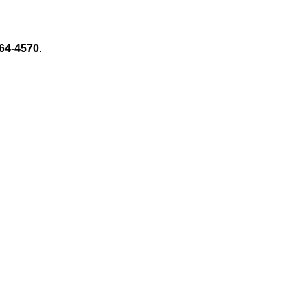
64-4570
.