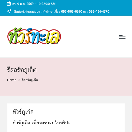
อา. 9 ส.ค. 2569
-
10:22:31 AM
ติดต่อทัวร์ทะเลสอบถามทัวร์ท่องเที่ยว
093-568-6550
และ
093-164-4570
.
Skip
to
ทั
content
ทัวร์
ทะเล
ว
ราคา
ร์
ถูก
2025
ท
|
ะ
แพ็ก
รีสอร์ทภูเก็ต
เก
เ
Home
รีสอร์ทภูเก็ต
จ
ล
เที่ยว
ทะเล
สวย
ทั่ว
ทัวร์ภูเก็ต
ไทย
ทัวร์ภูเก็ต เที่ยวครบจบในทริปเ…