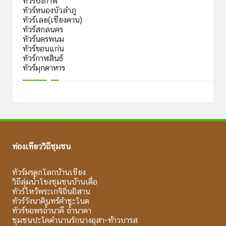
ทัวร์บึงกาฬ
ทัวร์หนองบัวลำภู
ทัวร์เลย(เชียงคาน)
ทัวร์สกลนคร
ทัวร์นครพนม
ทัวร์ขอนแก่น
ทัวร์กาฬสินธ์
ทัวร์มุกดาหาร
ท่องเที่ยววิถีชุมชน
ทัวร์มรดกโลกบ้านเชียง
วิถีลุ่มน้ำโขงชุมชนบ้านเดื่อ
ทัวร์ไหว้พระเกจิถิ่นอิสาน
ทัวร์วังนาคินทร์คำชะโนด
ทัวร์ขอพรถ้ำนาคี ถ้ำนาคา
ชุมชนปะโคตำนานรักนางอุสา-ท้าวบารส