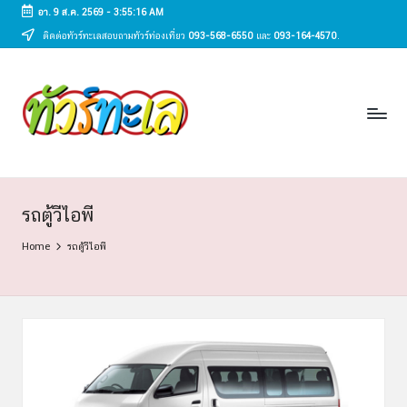
อา. 9 ส.ค. 2569
-
3:55:17 AM
ติดต่อทัวร์ทะเลสอบถามทัวร์ท่องเที่ยว
093-568-6550
และ
093-164-4570
.
Skip
to
ทั
content
ทัวร์
ทะเล
ว
ราคา
ร์
ถูก
2025
ท
|
ะ
แพ็ก
รถตู้วีไอพี
เก
เ
Home
รถตู้วีไอพี
จ
ล
เที่ยว
ทะเล
สวย
ทั่ว
ไทย