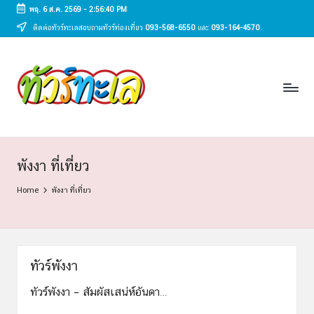
พฤ. 6 ส.ค. 2569
-
2:56:41 PM
ติดต่อทัวร์ทะเลสอบถามทัวร์ท่องเที่ยว
093-568-6550
และ
093-164-4570
.
Skip
to
ทั
content
ทัวร์
ทะเล
ว
ราคา
ร์
ถูก
2025
ท
|
ะ
แพ็ก
พังงา ที่เที่ยว
เก
เ
Home
พังงา ที่เที่ยว
จ
ล
เที่ยว
ทะเล
สวย
ทั่ว
ทัวร์พังงา
ไทย
ทัวร์พังงา – สัมผัสเสน่ห์อันดา…