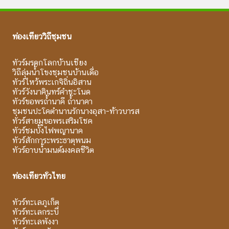
ท่องเที่ยววิถีชุมชน
ทัวร์มรดกโลกบ้านเชียง
วิถีลุ่มน้ำโขงชุมชนบ้านเดื่อ
ทัวร์ไหว้พระเกจิถิ่นอิสาน
ทัวร์วังนาคินทร์คำชะโนด
ทัวร์ขอพรถ้ำนาคี ถ้ำนาคา
ชุมชนปะโคตำนานรักนางอุสา-ท้าวบารส
ทัวร์สายมูขอพรเสริมโชค
ทัวร์ชมบั้งไฟพญานาค
ทัวร์สักการะพระธาตุพนม
ทัวร์อาบน้ำมนต์มงคลชีวิต
ท่องเที่ยวทั่วไทย
ทัวร์ทะเลภูเก็ต
ทัวร์ทะเลกระบี่
ทัวร์ทะเลพังงา