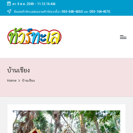
อา. 9 ส.ค. 2569
-
11:12:16 AM
ติดต่อทัวร์ทะเลสอบถามทัวร์ท่องเที่ยว
093-568-6550
และ
093-164-4570
.
Skip
to
ทั
content
ทัวร์
ทะเล
ว
ราคา
ร์
ถูก
2025
ท
|
ะ
แพ็ก
บ้านเชียง
เก
เ
Home
บ้านเชียง
จ
ล
เที่ยว
ทะเล
สวย
ทั่ว
ไทย