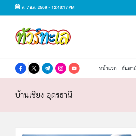
ศ. 7 ส.ค. 2569
-
12:43:18 PM
Skip
to
ทั
ทัวร์
content
ทะเล
ว
ราคา
ถูก
ร์
2025
|
ท
facebook.com
twitter.com
t.me
instagram.com
youtube.com
หน้าแรก
อันดาม
แพ็ก
เก
ะ
จ
เที่ยว
เ
บ้านเชียง อุดรธานี
ทะเล
สวย
ล
ทั่ว
ไทย