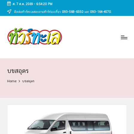
ศ. 7 ส.ค. 2569
-
6:54:20 PM
ติดต่อทัวร์ทะเลสอบถามทัวร์ท่องเที่ยว
093-568-6550
และ
093-164-4570
.
Skip
to
ทั
content
ทัวร์
ทะเล
ว
ราคา
ร์
ถูก
2025
ท
|
ะ
แพ็ก
บขสอุดร
เก
เ
Home
บขสอุดร
จ
ล
เที่ยว
ทะเล
สวย
ทั่ว
ไทย