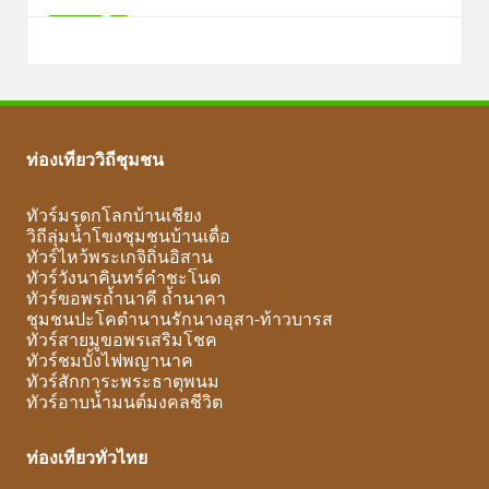
ท่องเที่ยววิถีชุมชน
ทัวร์มรดกโลกบ้านเชียง
วิถีลุ่มน้ำโขงชุมชนบ้านเดื่อ
ทัวร์ไหว้พระเกจิถิ่นอิสาน
ทัวร์วังนาคินทร์คำชะโนด
ทัวร์ขอพรถ้ำนาคี ถ้ำนาคา
ชุมชนปะโคตำนานรักนางอุสา-ท้าวบารส
ทัวร์สายมูขอพรเสริมโชค
ทัวร์ชมบั้งไฟพญานาค
ทัวร์สักการะพระธาตุพนม
ทัวร์อาบน้ำมนต์มงคลชีวิต
ท่องเที่ยวทั่วไทย