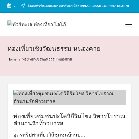
-
ติดต่อทัวร์ทะเลสอบถามทัวร์ท่องเที่ยว
093-568-6550
และ
093-164-4570
.
Skip
to
ทั
ทัวร์
content
ทะเล
ว
ราคา
ร์
ถูก
ท่องเที่ยวเชิงวัฒนธรรม หนองคาย
2025
ท
Home
ท่องเที่ยวเชิงวัฒนธรรม หนองคาย
|
ะ
แพ็ก
เก
เ
จ
ล
เที่ยว
ทะเล
สวย
ทั่ว
ท่องเที่ยวชุมชนปะโควิถีริมโขง วิหารโบราณ
ไทย
ตำนานรักท้าวบารส
อุดรทริปพาเที่ยววิถีชุมชนบ้านป…