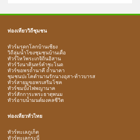
ท่องเที่ยววิถีชุมชน
ทัวร์มรดกโลกบ้านเชียง
วิถีลุ่มน้ำโขงชุมชนบ้านเดื่อ
ทัวร์ไหว้พระเกจิถิ่นอิสาน
ทัวร์วังนาคินทร์คำชะโนด
ทัวร์ขอพรถ้ำนาคี ถ้ำนาคา
ชุมชนปะโคตำนานรักนางอุสา-ท้าวบารส
ทัวร์สายมูขอพรเสริมโชค
ทัวร์ชมบั้งไฟพญานาค
ทัวร์สักการะพระธาตุพนม
ทัวร์อาบน้ำมนต์มงคลชีวิต
ท่องเที่ยวทั่วไทย
ทัวร์ทะเลภูเก็ต
ทัวร์ทะเลกระบี่