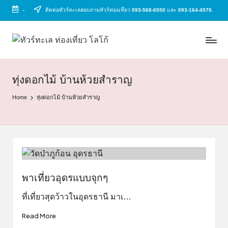
-
ติดต่อทัวร์ทะเลสอบถามทัวร์ท่องเที่ยว
093-568-6550
และ
093-164-4570
.
Skip
to
ทั
ทัวร์
content
ทะเล
ว
ราคา
ร์
ถูก
ทุ่งดอกไม้ บ้านห้วยสำราญ
2025
ท
Home
ทุ่งดอกไม้ บ้านห้วยสำราญ
|
ะ
แพ็ก
เก
เ
จ
ล
เที่ยว
ทะเล
สวย
พาเที่ยวอุดรแบบจุกๆ
ทั่ว
ไทย
ที่เที่ยวสุดว้าวในอุดรธานี มาเ…
Read More