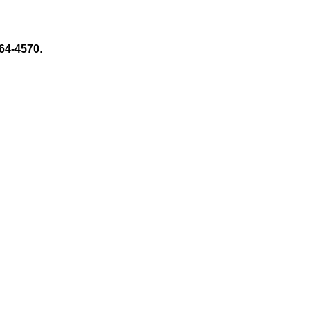
64-4570
.