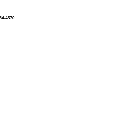
64-4570
.