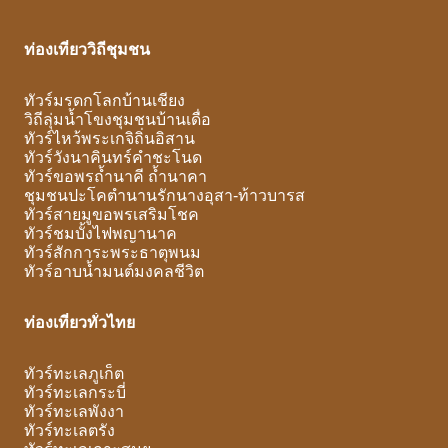
ท่องเที่ยววิถีชุมชน
ทัวร์มรดกโลกบ้านเชียง
วิถีลุ่มน้ำโขงชุมชนบ้านเดื่อ
ทัวร์ไหว้พระเกจิถิ่นอิสาน
ทัวร์วังนาคินทร์คำชะโนด
ทัวร์ขอพรถ้ำนาคี ถ้ำนาคา
ชุมชนปะโคตำนานรักนางอุสา-ท้าวบารส
ทัวร์สายมูขอพรเสริมโชค
ทัวร์ชมบั้งไฟพญานาค
ทัวร์สักการะพระธาตุพนม
ทัวร์อาบน้ำมนต์มงคลชีวิต
ท่องเที่ยวทั่วไทย
ทัวร์ทะเลภูเก็ต
ทัวร์ทะเลกระบี่
ทัวร์ทะเลพังงา
ทัวร์ทะเลตรัง