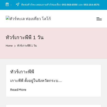
-
ติดต่อทัวร์ทะเลสอบถามทัวร์ท่องเที่ยว
093-568-6550
และ
093-164-4570
.
Skip
to
ทั
ทัวร์
content
ทะเล
ว
ราคา
ร์
ถูก
ทัวร์เกาะพีพี 1 วัน
2025
ท
Home
ทัวร์เกาะพีพี 1 วัน
|
ะ
แพ็ก
เก
เ
จ
ล
เที่ยว
ทัวร์เกาะพีพี
ทะเล
สวย
เกาะพีพี ตั้งอยู่ในจังหวัดกระบ…
ทั่ว
Read More
ไทย