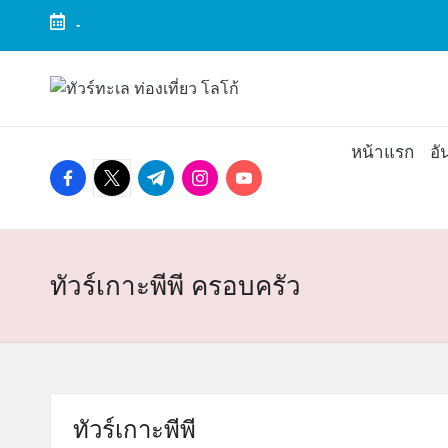
-
Skip
to
ทั
ทัวร์
content
ทะเล
ว
ราคา
หน้าแรก
อั
ถูก
facebook.com
twitter.com
t.me
instagram.com
youtube.com
ร์
2025
|
ท
แพ็ก
เก
ะ
จ
ทัวร์เกาะพีพี ครอบครัว
เที่ยว
เ
ทะเล
สวย
ล
ทั่ว
ไทย
ทัวร์เกาะพีพี