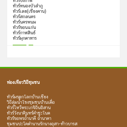
ทัวร์บึงกาฬ
ทัวร์หนองบัวลำภู
ทัวร์เลย(เชียงคาน)
ทัวร์สกลนคร
ทัวร์นครพนม
ทัวร์ขอนแก่น
ทัวร์กาฬสินธ์
ทัวร์มุกดาหาร
ท่องเที่ยววิถีชุมชน
ทัวร์มรดกโลกบ้านเชียง
วิถีลุ่มน้ำโขงชุมชนบ้านเดื่อ
ทัวร์ไหว้พระเกจิถิ่นอิสาน
ทัวร์วังนาคินทร์คำชะโนด
ทัวร์ขอพรถ้ำนาคี ถ้ำนาคา
ชุมชนปะโคตำนานรักนางอุสา-ท้าวบารส