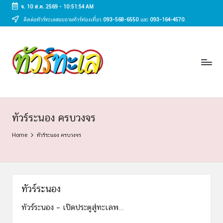
จ. 10 ส.ค. 2569
-
10:51:55 AM
ติดต่อทัวร์ทะเลสอบถามทัวร์ท่องเที่ยว
093-568-6550
และ
093-164-4570
.
Skip
to
ทั
content
ทัวร์
ทะเล
ว
ราคา
ร์
ถูก
2025
ท
|
ะ
แพ็ก
ทัวร์ระนอง ครบวงจร
เก
เ
Home
ทัวร์ระนอง ครบวงจร
จ
ล
เที่ยว
ทะเล
สวย
ทั่ว
ทัวร์ระนอง
ไทย
ทัวร์ระนอง – เปิดประตูสู่ทะเลพ…