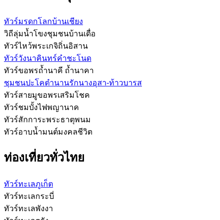
ทัวร์มรดกโลกบ้านเชียง
วิถีลุ่มน้ำโขงชุมชนบ้านเดื่อ
ทัวร์ไหว้พระเกจิถิ่นอิสาน
ทัวร์วังนาคินทร์คำชะโนด
ทัวร์ขอพรถ้ำนาคี ถ้ำนาคา
ชุมชนปะโคตำนานรักนางอุสา-ท้าวบารส
ทัวร์สายมูขอพรเสริมโชค
ทัวร์ชมบั้งไฟพญานาค
ทัวร์สักการะพระธาตุพนม
ทัวร์อาบน้ำมนต์มงคลชีวิต
ท่องเที่ยวทั่วไทย
ทัวร์ทะเลภูเก็ต
ทัวร์ทะเลกระบี่
ทัวร์ทะเลพังงา