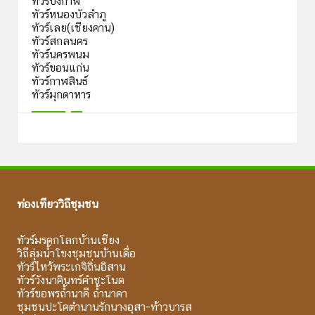
ทัวร์บึงกาฬ
ทัวร์หนองบัวลำภู
ทัวร์เลย(เชียงคาน)
ทัวร์สกลนคร
ทัวร์นครพนม
ทัวร์ขอนแก่น
ทัวร์กาฬสินธ์
ทัวร์มุกดาหาร
ท่องเที่ยววิถีชุมชน
ทัวร์มรดกโลกบ้านเชียง
วิถีลุ่มน้ำโขงชุมชนบ้านเดื่อ
ทัวร์ไหว้พระเกจิถิ่นอิสาน
ทัวร์วังนาคินทร์คำชะโนด
ทัวร์ขอพรถ้ำนาคี ถ้ำนาคา
ชุมชนปะโคตำนานรักนางอุสา-ท้าวบารส