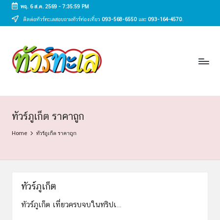
พฤ. 6 ส.ค. 2569
-
7:36:00 PM
ติดต่อทัวร์ทะเลสอบถามทัวร์ท่องเที่ยว
093-568-6550
และ
093-164-4570
.
Skip
to
ทั
content
ทัวร์
ทะเล
ว
ราคา
ร์
ถูก
2025
ท
|
ะ
แพ็ก
ทัวร์ภูเก็ต ราคาถูก
เก
เ
Home
ทัวร์ภูเก็ต ราคาถูก
จ
ล
เที่ยว
ทะเล
สวย
ทั่ว
ทัวร์ภูเก็ต
ไทย
ทัวร์ภูเก็ต เที่ยวครบจบในทริปเ…