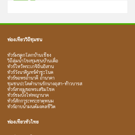
ท่องเที่ยววิถีชุมชน
ทัวร์มรดกโลกบ้านเชียง
วิถีลุ่มน้ำโขงชุมชนบ้านเดื่อ
ทัวร์ไหว้พระเกจิถิ่นอิสาน
ทัวร์วังนาคินทร์คำชะโนด
ทัวร์ขอพรถ้ำนาคี ถ้ำนาคา
ชุมชนปะโคตำนานรักนางอุสา-ท้าวบารส
ทัวร์สายมูขอพรเสริมโชค
ทัวร์ชมบั้งไฟพญานาค
ทัวร์สักการะพระธาตุพนม
ทัวร์อาบน้ำมนต์มงคลชีวิต
ท่องเที่ยวทั่วไทย