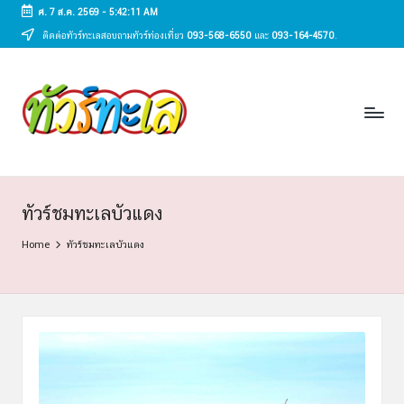
ศ. 7 ส.ค. 2569
-
5:42:11 AM
ติดต่อทัวร์ทะเลสอบถามทัวร์ท่องเที่ยว
093-568-6550
และ
093-164-4570
.
Skip
to
ทั
content
ทัวร์
ทะเล
ว
ราคา
ร์
ถูก
2025
ท
|
ะ
แพ็ก
ทัวร์ชมทะเลบัวแดง
เก
เ
Home
ทัวร์ชมทะเลบัวแดง
จ
ล
เที่ยว
ทะเล
สวย
ทั่ว
ไทย