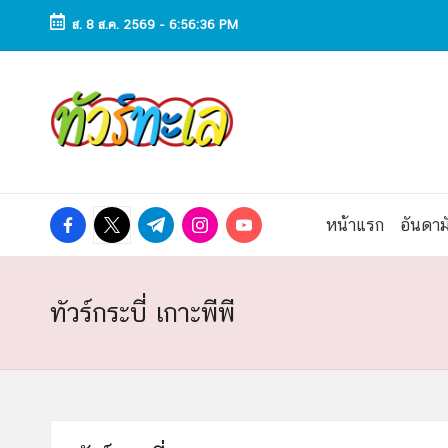
ส. 8 ส.ค. 2569
-
6:56:37 PM
Skip
to
ทั
ทัวร์
content
ทะเล
ว
ราคา
ถูก
ร์
2025
|
ท
facebook.com
twitter.com
t.me
instagram.com
youtube.com
หน้าแรก
อันดาม
แพ็ก
เก
ะ
จ
เที่ยว
เ
ทัวร์กระบี่ เกาะพีพี
ทะเล
สวย
ล
ทั่ว
ไทย