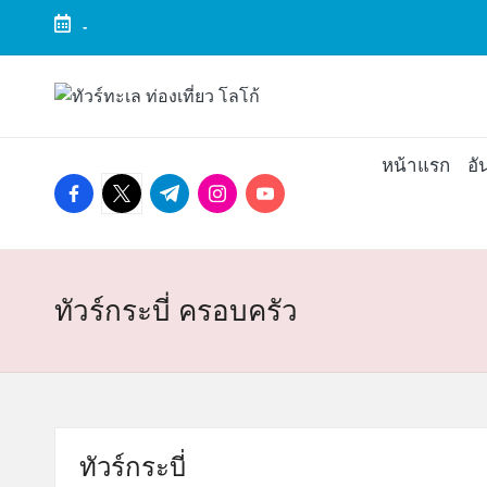
-
Skip
to
ทั
ทัวร์
content
ทะเล
ว
ราคา
หน้าแรก
อั
ถูก
facebook.com
twitter.com
t.me
instagram.com
youtube.com
ร์
2025
|
ท
แพ็ก
เก
ะ
จ
ทัวร์กระบี่ ครอบครัว
เที่ยว
เ
ทะเล
สวย
ล
ทั่ว
ไทย
ทัวร์กระบี่