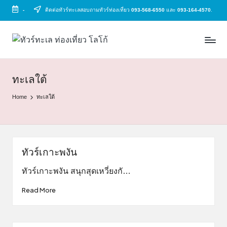
-
ติดต่อทัวร์ทะเลสอบถามทัวร์ท่องเที่ยว
093-568-6550
และ
093-164-4570
.
Skip
to
ทั
ทัวร์
content
ทะเล
ว
ราคา
ร์
ถูก
ทะเลใต้
2025
ท
Home
ทะเลใต้
|
ะ
แพ็ก
เก
เ
จ
ล
เที่ยว
ทัวร์เกาะพงัน
ทะเล
สวย
ทัวร์เกาะพงัน สนุกสุดเหวี่ยงกั…
ทั่ว
Read More
ไทย