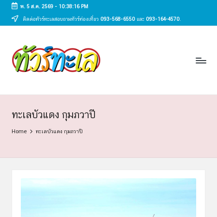
พ. 5 ส.ค. 2569
-
10:38:17 PM
ติดต่อทัวร์ทะเลสอบถามทัวร์ท่องเที่ยว
093-568-6550
และ
093-164-4570
.
Skip
to
ทั
content
ทัวร์
ทะเล
ว
ราคา
ร์
ถูก
2025
ท
|
ะ
แพ็ก
ทะเลบัวแดง กุมภวาปี
เก
เ
Home
ทะเลบัวแดง กุมภวาปี
จ
ล
เที่ยว
ทะเล
สวย
ทั่ว
ไทย