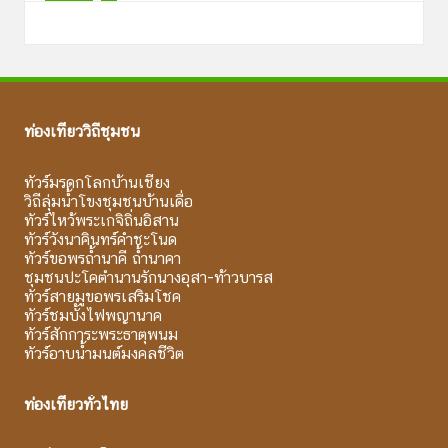
ท่องเที่ยววิถีชุมชน
ทัวร์มรดกโลกบ้านเชียง
วิถีลุ่มน้ำโขงชุมชนบ้านเดื่อ
ทัวร์ไหว้พระเกจิถิ่นอิสาน
ทัวร์วังนาคินทร์คำชะโนด
ทัวร์ขอพรถ้ำนาคี ถ้ำนาคา
ชุมชนปะโคตำนานรักนางอุสา-ท้าวบารส
ทัวร์สายมูขอพรเสริมโชค
ทัวร์ชมบั้งไฟพญานาค
ทัวร์สักการะพระธาตุพนม
ทัวร์อาบน้ำมนต์มงคลชีวิต
ท่องเที่ยวทั่วไทย