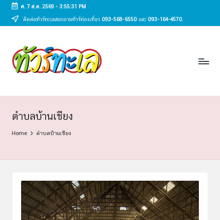
ศ. 7 ส.ค. 2569
-
3:55:31 PM
ติดต่อทัวร์ทะเลสอบถามทัวร์ท่องเที่ยว
093-568-6550
และ
093-164-4570
.
Skip
to
ทั
content
ทัวร์
ทะเล
ว
ราคา
ร์
ถูก
2025
ท
|
ะ
แพ็ก
ตำบลบ้านเชียง
เก
เ
Home
ตำบลบ้านเชียง
จ
ล
เที่ยว
ทะเล
สวย
ทั่ว
ไทย