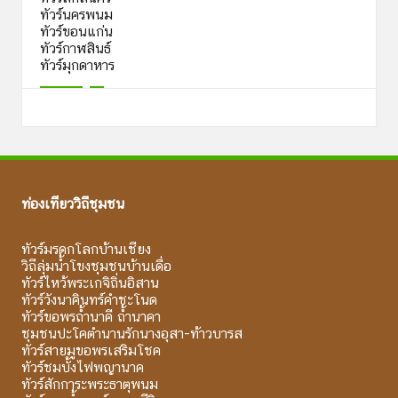
ทัวร์นครพนม
ทัวร์ขอนแก่น
ทัวร์กาฬสินธ์
ทัวร์มุกดาหาร
ท่องเที่ยววิถีชุมชน
ทัวร์มรดกโลกบ้านเชียง
วิถีลุ่มน้ำโขงชุมชนบ้านเดื่อ
ทัวร์ไหว้พระเกจิถิ่นอิสาน
ทัวร์วังนาคินทร์คำชะโนด
ทัวร์ขอพรถ้ำนาคี ถ้ำนาคา
ชุมชนปะโคตำนานรักนางอุสา-ท้าวบารส
ทัวร์สายมูขอพรเสริมโชค
ทัวร์ชมบั้งไฟพญานาค
ทัวร์สักการะพระธาตุพนม