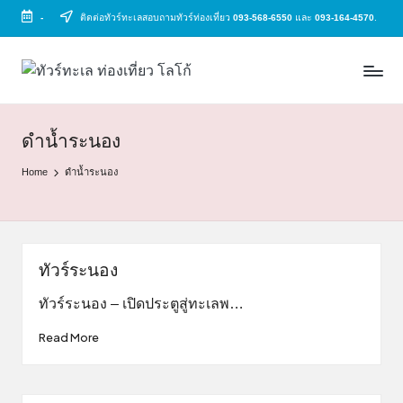
-
ติดต่อทัวร์ทะเลสอบถามทัวร์ท่องเที่ยว
093-568-6550
และ
093-164-4570
.
Skip
to
ทั
ทัวร์
content
ทะเล
ว
ราคา
ร์
ถูก
ดำน้ำระนอง
2025
ท
Home
ดำน้ำระนอง
|
ะ
แพ็ก
เก
เ
จ
ล
เที่ยว
ทัวร์ระนอง
ทะเล
สวย
ทัวร์ระนอง – เปิดประตูสู่ทะเลพ…
ทั่ว
Read More
ไทย