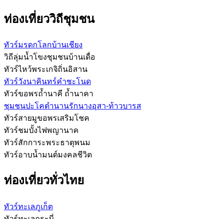
ท่องเที่ยววิถีชุมชน
ทัวร์มรดกโลกบ้านเชียง
วิถีลุ่มน้ำโขงชุมชนบ้านเดื่อ
ทัวร์ไหว้พระเกจิถิ่นอิสาน
ทัวร์วังนาคินทร์คำชะโนด
ทัวร์ขอพรถ้ำนาคี ถ้ำนาคา
ชุมชนปะโคตำนานรักนางอุสา-ท้าวบารส
ทัวร์สายมูขอพรเสริมโชค
ทัวร์ชมบั้งไฟพญานาค
ทัวร์สักการะพระธาตุพนม
ทัวร์อาบน้ำมนต์มงคลชีวิต
ท่องเที่ยวทั่วไทย
ทัวร์ทะเลภูเก็ต
ทัวร์ทะเลกระบี่