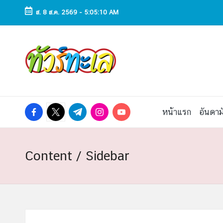
ส. 8 ส.ค. 2569
-
5:05:11 AM
Skip
to
ทั
ทัวร์
content
ทะเล
ว
ราคา
ถูก
ร์
2025
|
ท
facebook.com
twitter.com
t.me
instagram.com
youtube.com
หน้าแรก
อันดาม
แพ็ก
เก
ะ
จ
เที่ยว
เ
Content / Sidebar
ทะเล
สวย
ล
ทั่ว
ไทย