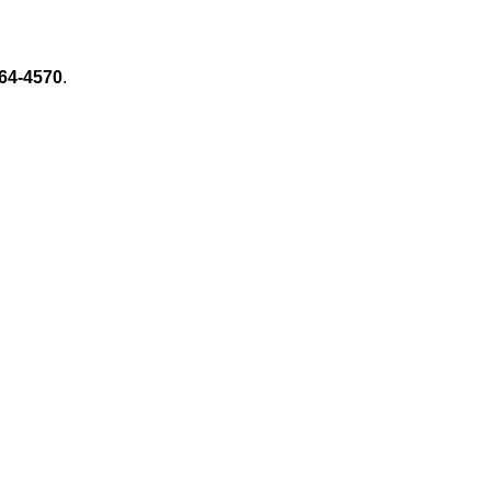
64-4570
.